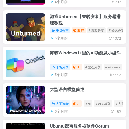
4个月前
737
游戏Unturned【未转变者】服务器搭
建教程
干货分享
教程
# 教程分享
# 资源分享
5个月前
1072
卸载Windows11里的AI功能及小组件
干货分享
AI
# 教程分享
# windows
#
5个月前
1117
大型语言模型简述
人工智能
AI
# AI
# AI大模型
# 人工智
6个月前
182
Ubuntu部署服务器软件Coturn