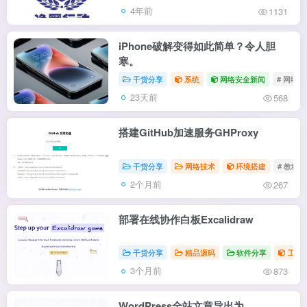
4年前
1131
iPhone破解变得如此简单？令人胆
寒。
干货分享
系统
网络安全新闻
# 网络
23天前
568
搭建GitHub加速服务GHProxy
干货分享
网络技术
环境搭建
# 教程
2个月前
267
部署在线协作白板Excalidraw
干货分享
精品源码
软件分享
工具
3个月前
873
WordPress全站文章导出为