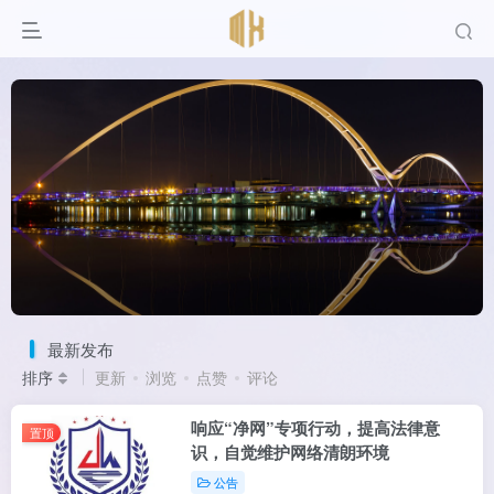
分享知识
快乐你我
最新发布
排序
更新
浏览
点赞
评论
响应“净网”专项行动，提高法律意
置顶
识，自觉维护网络清朗环境
公告