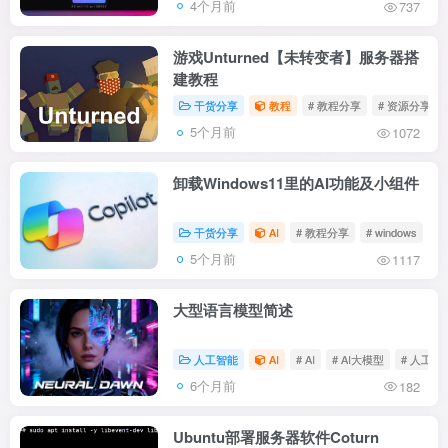
4个月前
737
游戏Unturned【未转变者】服务器搭
建教程
干货分享
教程
# 教程分享
# 资源分享
5个月前
1072
卸载Windows11里的AI功能及小组件
干货分享
AI
# 教程分享
# windows
#
5个月前
1117
大型语言模型简述
人工智能
AI
# AI
# AI大模型
# 人工智
6个月前
182
Ubuntu部署服务器软件Coturn