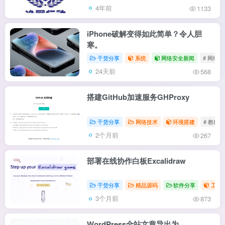
4年前
1133
iPhone破解变得如此简单？令人胆
寒。
干货分享
系统
网络安全新闻
# 网络
24天前
568
搭建GitHub加速服务GHProxy
干货分享
网络技术
环境搭建
# 教程
2个月前
267
部署在线协作白板Excalidraw
干货分享
精品源码
软件分享
工具
3个月前
873
WordPress全站文章导出为