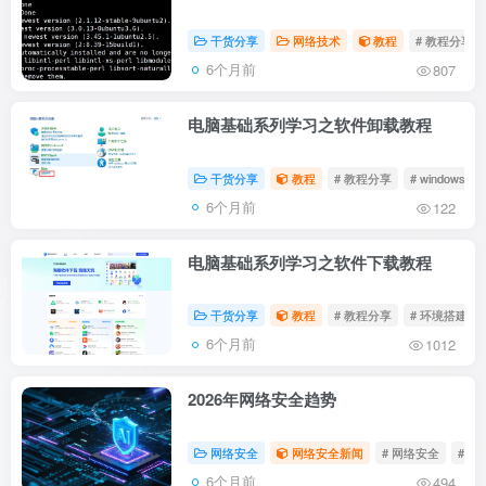
干货分享
网络技术
教程
# 教程分享
6个月前
807
电脑基础系列学习之软件卸载教程
干货分享
教程
# 教程分享
# windows
6个月前
122
电脑基础系列学习之软件下载教程
干货分享
教程
# 教程分享
# 环境搭建
6个月前
1012
2026年网络安全趋势
网络安全
网络安全新闻
# 网络安全
# 渗
6个月前
494