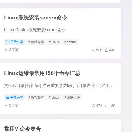
Linux系统安装screen命令
Linux Centos系统安装screen命令
干货分享
# 教程分享
# Linux
# centos
2年前
528
440
Linux运维最常用150个命令汇总
文件和目录操作 命令描述重要参数ls列出目录内容-l（详细列表）、-a（显示隐藏文件）cd切换目录无pwd显示当前工作目录无touch创建空文件无mkdir创建目录-p（递归创建）cp复制文件或目录-r（递归...
干货分享
# 教程分享
# Linux
# 系统运维
3年前
472
126
常用VI命令集合