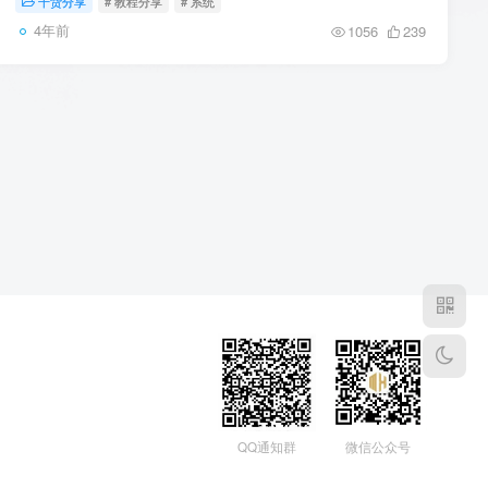
干货分享
# 教程分享
# 系统
4年前
1056
239
QQ通知群
微信公众号