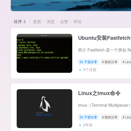
排序
更新
浏览
点赞
评论
Ubuntu安装Fastfe
干货分享
# 教程分享
# Lin
3个月前
Linux之tmux命令
干货分享
# 教程分享
# Lin
2年前