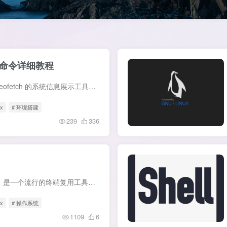
tch命令详细教程
简介 Fastfetch 是一个类似 Neofetch 的系统信息展示工具，可以在终端中快速显示系统信息（OS、CPU、内存、GPU、Shell 等）。它使用 C 语言编写，速度非常快。 一、方法1：使用 APT 在较新的 Ub...
ux
# 环境搭建
239
336
tmux（Terminal Multiplexer）是一个流行的终端复用工具，它能让用户在一个单一的窗口中管理多个终端会话。 安装 # Ubuntu 或 Debian sudo apt-get install tmux # CentOS 或 Fedora sudo yum i...
ux
# 操作系统
1109
6