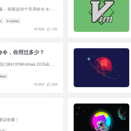
相关阅读 Linux运维工程师必备：掌握这30个常用命令 ls：列出目录内容 ls -l /home 该命令会以长格式显示/home目录下的文件和子目录。 cd：切换目录 cd /var/log 该命令将当前目录切换到/var/lo...
ux
# centos
656
130
备的命令，你用过多少？
相关阅读 视频讲解 本期视频我们将针对Windows DOS命令做一期分享 常见的ipconfig、ping你可能都会，但你知道windows系统还可以做更多骚操作吗？ 比方说检测电脑性能、电池使用状况，甚至还可以...
dows
950
308
，建议收藏！