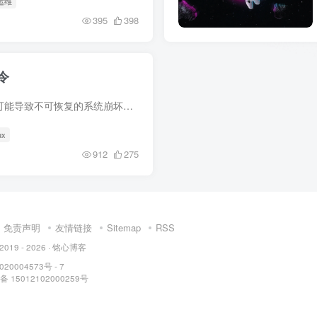
运维
395
398
令
相关阅读 rm -rf 命令 该命令可能导致不可恢复的系统崩坏。 rm -rf / #强制删除根目录下所有东西。 rm -rf * #强制删除当前目录的所有文件。 rm -rf . #强制删除当前文件夹及其子文件夹。 执行r...
ux
912
275
免责声明
友情链接
Sitemap
RSS
 2019 - 2026 ·
铭心博客
20004573号 - 7
 15012102000259号