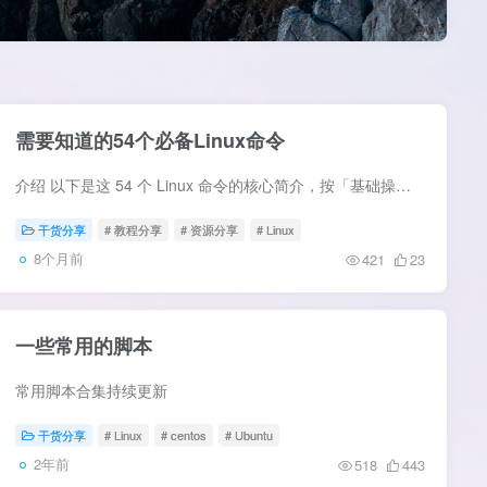
需要知道的54个必备Linux命令
介绍 以下是这 54 个 Linux 命令的核心简介，按「基础操作→文件管理→用户权限→系统管理→网络 / 工具→文本处理」分类，每个命令标注核心用途 + 关键特点，适配新手快速理解： 一、基础终端...
干货分享
# 教程分享
# 资源分享
# Linux
8个月前
421
23
一些常用的脚本
常用脚本合集持续更新
干货分享
# Linux
# centos
# Ubuntu
2年前
518
443