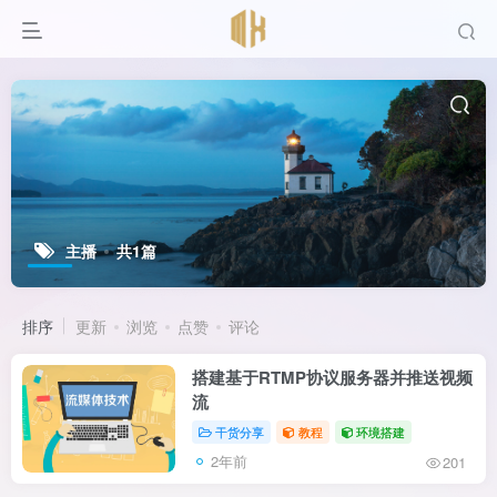
主播
共1篇
排序
更新
浏览
点赞
评论
搭建基于RTMP协议服务器并推送视频
流
干货分享
教程
环境搭建
2年前
201