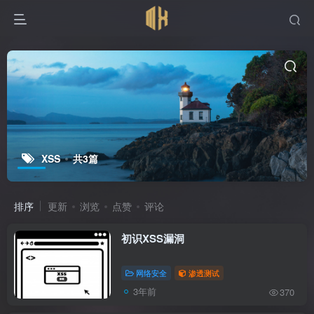
XSS
共3篇
排序
更新
浏览
点赞
评论
初识XSS漏洞
网络安全
渗透测试
3年前
370