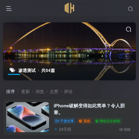
渗透测试
共54篇
排序
更新
浏览
点赞
评论
iPhone破解变得如此简单？令人胆
寒。
干货分享
系统
网络安全新闻
24天前
568