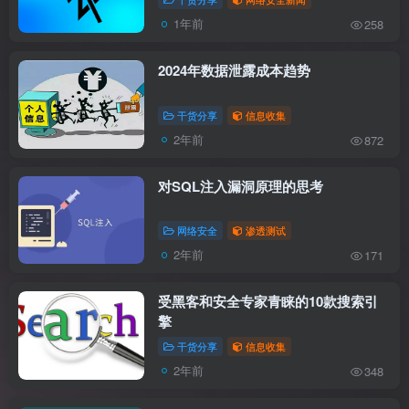
1年前
258
2024年数据泄露成本趋势
干货分享
信息收集
2年前
872
对SQL注入漏洞原理的思考
网络安全
渗透测试
2年前
171
受黑客和安全专家青睐的10款搜索引
擎
干货分享
信息收集
2年前
348