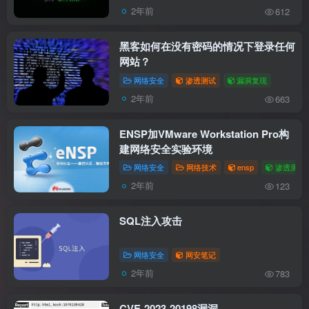
2年前
612
黑客如何在没有密码的情况下登录任何
网站？
网络安全
渗透测试
漏洞复现
2年前
663
ENSP加VMware Workstation Pro构
建网络安全实验环境
网络安全
网络技术
ensp
渗透测试
2年前
123
SQL注入攻击
网络安全
网安笔记
2年前
783
CVE-2023-20198漏洞