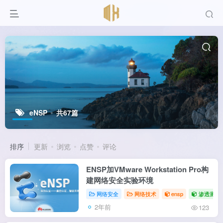
eNSP
共67篇
排序
更新
浏览
点赞
评论
ENSP加VMware Workstation Pro构
建网络安全实验环境
网络安全
网络技术
ensp
渗透测试
2年前
123