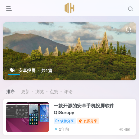
安卓投屏
共1篇
排序
更新
浏览
点赞
评论
一款开源的安卓手机投屏软件
QtScrcpy
软件分享
资源分享
2年前
456