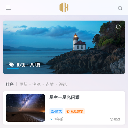
影视
共1篇
排序
更新
浏览
点赞
评论
星空—星光闪耀
随笔
视觉盛宴
1年前
653