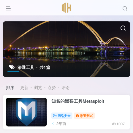
渗透工具
共1篇
排序
更新
浏览
点赞
评论
知名的黑客工具Metasploit
网络安全
渗透测试
2年前
1007