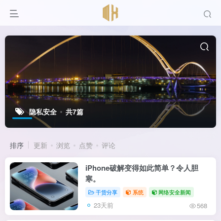
隐私安全
共7篇
排序
更新
浏览
点赞
评论
iPhone破解变得如此简单？令人胆
寒。
干货分享
系统
网络安全新闻
23天前
568