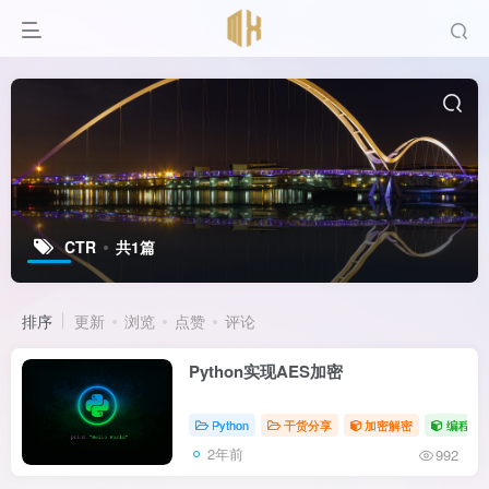
CTR
共1篇
排序
更新
浏览
点赞
评论
Python实现AES加密
Python
干货分享
加密解密
编程
2年前
992