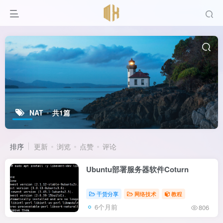
NAT
共1篇
排序
更新
浏览
点赞
评论
Ubuntu部署服务器软件Coturn
干货分享
网络技术
教程
6个月前
806