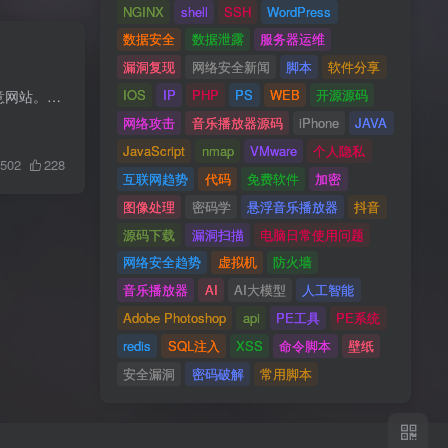
NGINX
shell
SSH
WordPress
数据安全
数据泄露
服务器运维
漏洞复现
网络安全新闻
脚本
软件分享
IOS
IP
PHP
PS
WEB
开源源码
eSentire 研究人员设计了一种名为 Wiki-Slack 攻击的新攻击技术，可用于将业务专业人员重定向到恶意网站。攻击者在维基百科中选择潜在受害者可能感兴趣的主题，然后他们将转到维基百科条目的第...
网络攻击
音乐播放器源码
iPhone
JAVA
JavaScript
nmap
VMware
个人隐私
502
228
互联网趋势
代码
免费软件
加密
图像处理
密码学
悬浮音乐播放器
抖音
源码下载
漏洞扫描
电脑日常使用问题
网络安全趋势
虚拟机
防火墙
音乐播放器
AI
AI大模型
人工智能
Adobe Photoshop
api
PE工具
PE系统
redis
SQL注入
XSS
命令脚本
壁纸
安全漏洞
密码破解
常用脚本