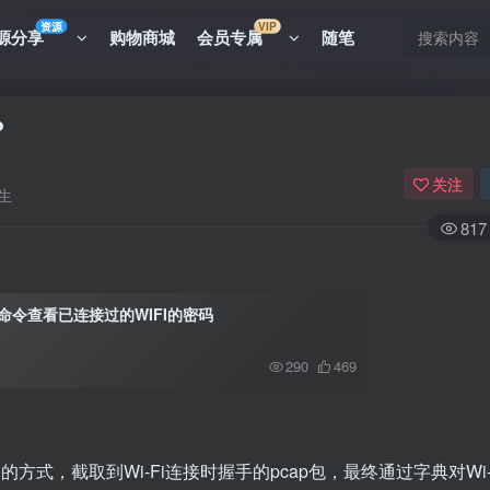
资源
VIP
源分享
购物商城
会员专属
随笔
？
关注
生
817
利用命令查看已连接过的WIFI的密码
290
469
k)的方式，截取到Wi-Fi连接时握手的pcap包，最终通过字典对Wi-