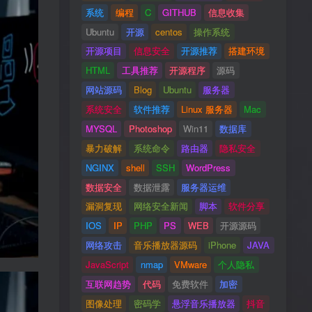
系统
编程
C
GITHUB
信息收集
Ubuntu
开源
centos
操作系统
开源项目
信息安全
开源推荐
搭建环境
HTML
工具推荐
开源程序
源码
网站源码
Blog
Ubuntu
服务器
系统安全
软件推荐
Linux 服务器
Mac
MYSQL
Photoshop
Win11
数据库
暴力破解
系统命令
路由器
隐私安全
NGINX
shell
SSH
WordPress
数据安全
数据泄露
服务器运维
漏洞复现
网络安全新闻
脚本
软件分享
IOS
IP
PHP
PS
WEB
开源源码
网络攻击
音乐播放器源码
iPhone
JAVA
JavaScript
nmap
VMware
个人隐私
互联网趋势
代码
免费软件
加密
图像处理
密码学
悬浮音乐播放器
抖音