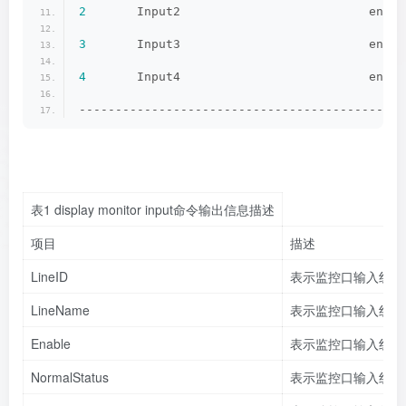
2
       Input2                          enabl
3
       Input3                          enabl
4
       Input4                          enabl
---------------------------------------------
表1 display monitor input命令输出信息描述
项目
描述
LineID
表示监控口输入线路
LineName
表示监控口输入线路名称
Enable
表示监控口输入线路是否
NormalStatus
表示监控口输入线路正常状