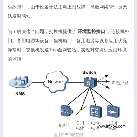
生故障时，由于设备无法主动上报故障，导致网络管理员无
法及时感知。
为了解决这个问题，交换机提供了
环境监控接口
，连接机柜
门、备用电源等设备，当机箱门、备用电源等设备应用状况
异常时，交换机发送Trap至网管站，实现对交换机应用环境
的监控。
监控口应用示意图