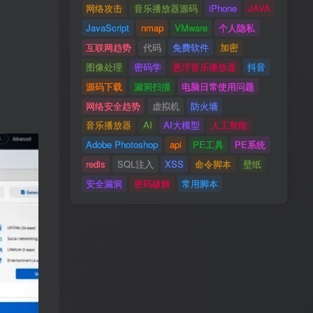
网络攻击
音乐播放器源码
iPhone
JAVA
JavaScript
nmap
VMware
个人隐私
互联网趋势
代码
免费软件
加密
图像处理
密码学
悬浮音乐播放器
抖音
源码下载
漏洞扫描
电脑日常使用问题
网络安全趋势
虚拟机
防火墙
音乐播放器
AI
AI大模型
人工智能
Adobe Photoshop
api
PE工具
PE系统
redis
SQL注入
XSS
命令脚本
壁纸
安全漏洞
密码破解
常用脚本