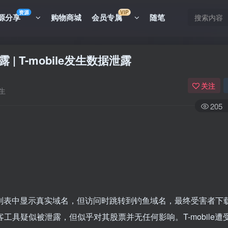
资源
VIP
源分享
购物商城
会员专属
随笔
 | T-mobile发生数据泄露
关注
生
205
广告列表中显示真实域名，但访问时跳转到钓鱼域名，最终受害者下
黑客工具疑似被泄露，但似乎对其股票并无任何影响。T-mobile遭