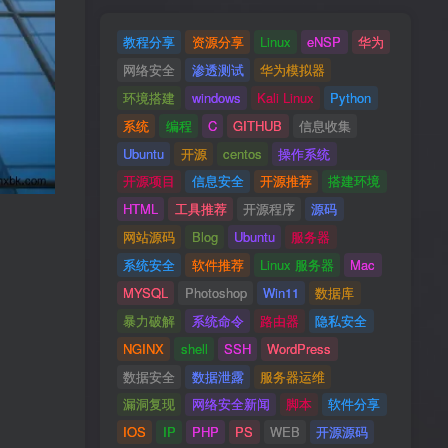
教程分享
资源分享
Linux
eNSP
华为
网络安全
渗透测试
华为模拟器
环境搭建
windows
Kali Linux
Python
系统
编程
C
GITHUB
信息收集
Ubuntu
开源
centos
操作系统
开源项目
信息安全
开源推荐
搭建环境
HTML
工具推荐
开源程序
源码
网站源码
Blog
Ubuntu
服务器
系统安全
软件推荐
Linux 服务器
Mac
MYSQL
Photoshop
Win11
数据库
暴力破解
系统命令
路由器
隐私安全
NGINX
shell
SSH
WordPress
数据安全
数据泄露
服务器运维
漏洞复现
网络安全新闻
脚本
软件分享
IOS
IP
PHP
PS
WEB
开源源码