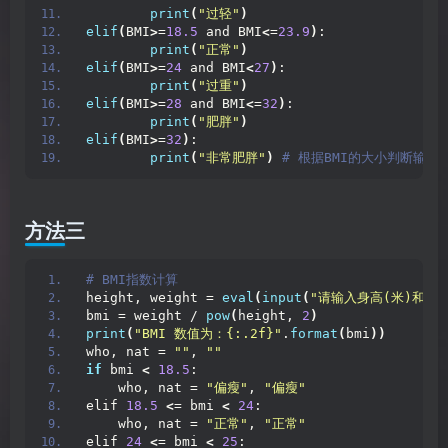
print
(
"过轻"
)
elif
(
BMI
>
=
18.5
 and BMI
<
=
23.9
)
:
print
(
"正常"
)
elif
(
BMI
>
=
24
 and BMI
<
27
)
:
print
(
"过重"
)
elif
(
BMI
>
=
28
 and BMI
<
=
32
)
:
print
(
"肥胖"
)
elif
(
BMI
>
=
32
)
:
print
(
"非常肥胖"
)
 # 根据BMI的大小判断输出
方法三
# BMI指数计算
height, weight = 
eval
(
input
(
"请输入身高(米)和体重
bmi = weight / 
pow
(
height, 
2
)
print
(
"BMI 数值为：{:.2f}"
.
format
(
bmi
))
who, nat = 
""
, 
""
if
 bmi 
<
18.5
:
    who, nat = 
"偏瘦"
, 
"偏瘦"
elif 
18.5
<
= bmi 
<
24
:
    who, nat = 
"正常"
, 
"正常"
elif 
24
<
= bmi 
<
25
: