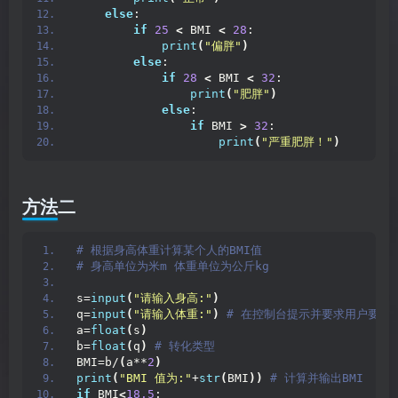
else
:
if
25
<
 BMI 
<
28
:
print
(
"偏胖"
)
else
:
if
28
<
 BMI 
<
32
:
print
(
"肥胖"
)
else
:
if
 BMI 
>
32
:
print
(
"严重肥胖！"
)
方法二
# 根据身高体重计算某个人的BMI值
# 身高单位为米m 体重单位为公斤kg
s=
input
(
"请输入身高:"
)
q=
input
(
"请输入体重:"
)
 # 在控制台提示并要求用户要输
a=
float
(
s
)
b=
float
(
q
)
 # 转化类型
BMI=b/
(
a**
2
)
print
(
"BMI 值为:"
+
str
(
BMI
))
 # 计算并输出BMI
if
 BMI
<
18.5
: