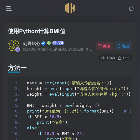
使用Python计算BMI值
刻骨铭心
关注
私信
规律决定能做什么 逻辑决定该怎么做 时间决定何时发生
1040
111
方法一
name = 
str
(
input
(
"请输入你的姓名："
))
height = 
eval
(
input
(
"请输入你的身高（m）:"
))
weight = 
eval
(
input
(
"请输入你的体重（kg）:"
))
BMI = weight / 
pow
(
height, 
2
)
print
(
"BMI值为：{:.2f}"
.
format
(
BMI
))
 # {:
if
 BMI 
<
18.5
:
print
(
"偏瘦"
)
else
:
if
18.5
<
 BMI 
<
25
:
print
(
"正常"
)