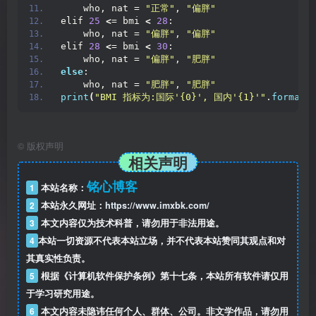
    who, nat = 
"正常"
, 
"偏胖"
elif 
25
<
= bmi 
<
28
:
    who, nat = 
"偏胖"
, 
"偏胖"
elif 
28
<
= bmi 
<
30
:
    who, nat = 
"偏胖"
, 
"肥胖"
else
:
    who, nat = 
"肥胖"
, 
"肥胖"
print
(
"BMI 指标为:国际'{0}', 国内'{1}'"
.
format
(
©
版权声明
相关声明
铭心博客
1
本站名称：
2
本站永久网址：
https://www.imxbk.com/
3
本文内容仅为技术科普，请勿用于非法用途。
4
本站一切资源不代表本站立场，并不代表本站赞同其观点和对
其真实性负责。
5
根据《计算机软件保护条例》第十七条，本站所有软件请仅用
于学习研究用途。
6
本文内容未隐讳任何个人、群体、公司。非文学作品，请勿用