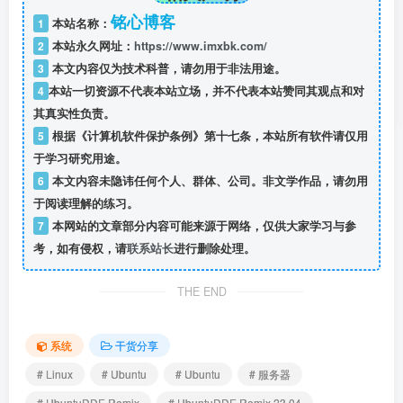
铭心博客
1
本站名称：
2
本站永久网址：
https://www.imxbk.com/
3
本文内容仅为技术科普，请勿用于非法用途。
4
本站一切资源不代表本站立场，并不代表本站赞同其观点和对
其真实性负责。
5
根据《计算机软件保护条例》第十七条，本站所有软件请仅用
于学习研究用途。
6
本文内容未隐讳任何个人、群体、公司。非文学作品，请勿用
于阅读理解的练习。
7
本网站的文章部分内容可能来源于网络，仅供大家学习与参
考，如有侵权，请
联系站长
进行删除处理。
THE END
系统
干货分享
# Linux
# Ubuntu
# Ubuntu
# 服务器
# UbuntuDDE Remix
# UbuntuDDE Remix 23.04