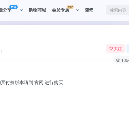
资源
VIP
源分享
购物商城
会员专属
随笔
关注
生
105
购买付费版本请到
官网
进行购买