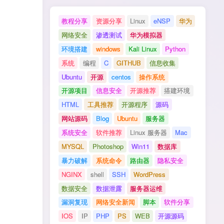
教程分享
资源分享
Linux
eNSP
华为
网络安全
渗透测试
华为模拟器
环境搭建
windows
Kali Linux
Python
系统
编程
C
GITHUB
信息收集
Ubuntu
开源
centos
操作系统
开源项目
信息安全
开源推荐
搭建环境
HTML
工具推荐
开源程序
源码
网站源码
Blog
Ubuntu
服务器
系统安全
软件推荐
Linux 服务器
Mac
MYSQL
Photoshop
Win11
数据库
暴力破解
系统命令
路由器
隐私安全
NGINX
shell
SSH
WordPress
数据安全
数据泄露
服务器运维
漏洞复现
网络安全新闻
脚本
软件分享
IOS
IP
PHP
PS
WEB
开源源码