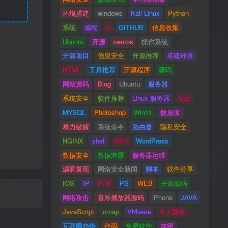
环境搭建
windows
Kali Linux
Python
系统
编程
C
GITHUB
信息收集
Ubuntu
开源
centos
操作系统
开源项目
信息安全
开源推荐
搭建环境
HTML
工具推荐
开源程序
源码
网站源码
Blog
Ubuntu
服务器
系统安全
软件推荐
Linux 服务器
Mac
MYSQL
Photoshop
Win11
数据库
暴力破解
系统命令
路由器
隐私安全
NGINX
shell
SSH
WordPress
数据安全
数据泄露
服务器运维
漏洞复现
网络安全新闻
脚本
软件分享
IOS
IP
PHP
PS
WEB
开源源码
网络攻击
音乐播放器源码
iPhone
JAVA
JavaScript
nmap
VMware
个人隐私
互联网趋势
代码
免费软件
加密