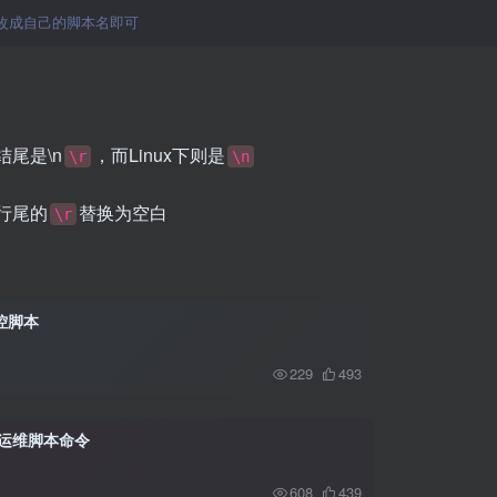
里改成自己的脚本名即可
结尾是\n
，而Linux下则是
\r
\n
中的行尾的
替换为空白
\r
监控脚本
229
493
用运维脚本命令
608
439