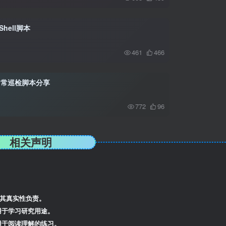
hell脚本
461
466
器日常巡检脚本分享
772
96
相关声明
其真实性负责。
用于学习研究用途。
用于阅读理解的练习。