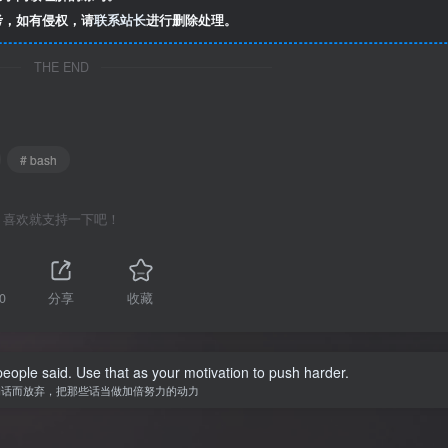
考，如有侵权，请
联系站长
进行删除处理。
THE END
# bash
喜欢就支持一下吧！
0
分享
收藏
people said. Use that as your motivation to push harder.
的话而放弃，把那些话当做加倍努力的动力