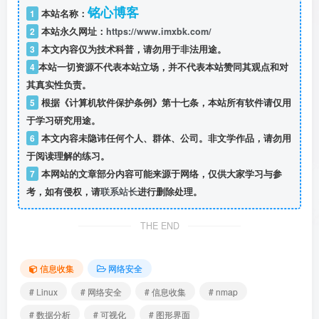
铭心博客
1
本站名称：
2
本站永久网址：
https://www.imxbk.com/
3
本文内容仅为技术科普，请勿用于非法用途。
4
本站一切资源不代表本站立场，并不代表本站赞同其观点和对
其真实性负责。
5
根据《计算机软件保护条例》第十七条，本站所有软件请仅用
于学习研究用途。
6
本文内容未隐讳任何个人、群体、公司。非文学作品，请勿用
于阅读理解的练习。
7
本网站的文章部分内容可能来源于网络，仅供大家学习与参
考，如有侵权，请
联系站长
进行删除处理。
THE END
信息收集
网络安全
# Linux
# 网络安全
# 信息收集
# nmap
# 数据分析
# 可视化
# 图形界面