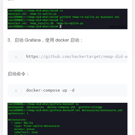
3、启动 Grafana，使用 docker 启动：
https
://github.com/hackertarget/nmap-did-what
启动命令：
docker-compose up -d