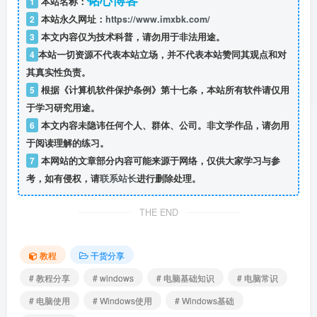
铭心博客
1
本站名称：
2
本站永久网址：
https://www.imxbk.com/
3
本文内容仅为技术科普，请勿用于非法用途。
4
本站一切资源不代表本站立场，并不代表本站赞同其观点和对
其真实性负责。
5
根据《计算机软件保护条例》第十七条，本站所有软件请仅用
于学习研究用途。
6
本文内容未隐讳任何个人、群体、公司。非文学作品，请勿用
于阅读理解的练习。
7
本网站的文章部分内容可能来源于网络，仅供大家学习与参
考，如有侵权，请
联系站长
进行删除处理。
THE END
教程
干货分享
# 教程分享
# windows
# 电脑基础知识
# 电脑常识
# 电脑使用
# Windows使用
# Windows基础