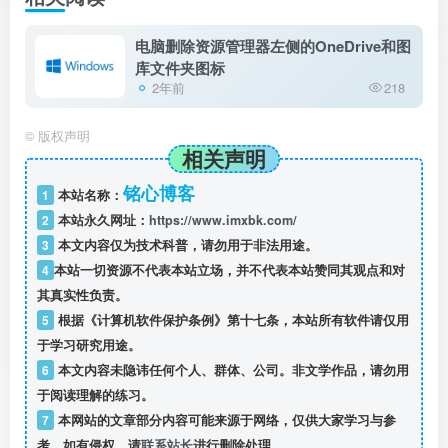
电脑删除资源管理器左侧的OneDrive和图
库文件夹图标
2年前
218
©
版权声明
相关声明
铭心博客
1
本站名称：
2
本站永久网址：
https://www.imxbk.com/
3
本文内容仅为技术科普，请勿用于非法用途。
4
本站一切资源不代表本站立场，并不代表本站赞同其观点和对
其真实性负责。
5
根据《计算机软件保护条例》第十七条，本站所有软件请仅用
于学习研究用途。
6
本文内容未隐讳任何个人、群体、公司。非文学作品，请勿用
于阅读理解的练习。
7
本网站的文章部分内容可能来源于网络，仅供大家学习与参
考，如有侵权，请
联系站长
进行删除处理。