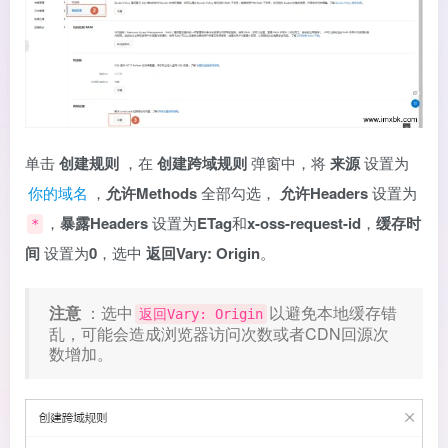
单击
创建规则
，在
创建跨域规则
弹窗中，将
来源
设置为
你的域名
，
允许Methods
全部勾选，
允许Headers
设置为
，
暴露Headers
设置为
ETag
和
x-oss-request-id
，
缓存时
*
间
设置为
0
，选中
返回Vary: Origin
。
注意
：选中
以避免本地缓存错
返回Vary: Origin
乱，可能会造成浏览器访问次数或者CDN回源次
数增加。