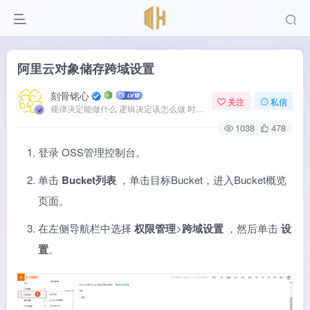
阿里云对象储存跨域设置
刻骨铭心
关注
私信
规律决定能做什么 逻辑决定该怎么做 时间决定何时发生
1038
478
登录
OSS管理控制台
。
单击
Bucket列表
，单击目标Bucket，进入Bucket概览
页面。
在左侧导航栏中选择
权限管理
>
跨域设置
，然后单击
设
置
。