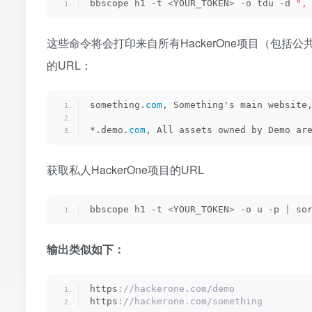
bbscope h1 -t 
<
YOUR_TOKEN
>
 -o tdu -d 
",
这些命令将会打印来自所有HackerOne项目（包
的URL：
something.
com
, Something's main website
*.demo.
com
, All assets owned by Demo ar
获取私人HackerOne项目的URL
bbscope h1 -t 
<
YOUR_TOKEN
>
 -o u -p 
|
 so
输出类似如下：
https
://hackerone.com/demo
https
://hackerone.com/something