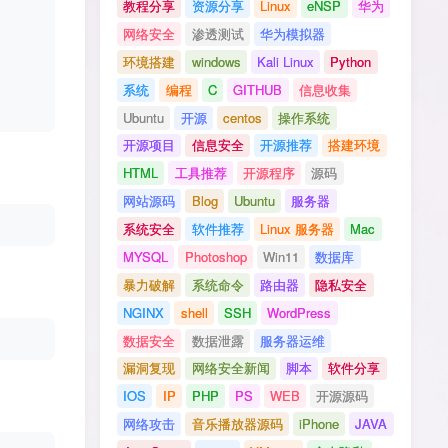
教程分享
资源分享
Linux
eNSP
华为
网络安全
渗透测试
华为模拟器
环境搭建
windows
Kali Linux
Python
系统
编程
C
GITHUB
信息收集
Ubuntu
开源
centos
操作系统
开源项目
信息安全
开源推荐
搭建环境
HTML
工具推荐
开源程序
源码
网站源码
Blog
Ubuntu
服务器
系统安全
软件推荐
Linux 服务器
Mac
MYSQL
Photoshop
Win11
数据库
暴力破解
系统命令
路由器
隐私安全
NGINX
shell
SSH
WordPress
数据安全
数据泄露
服务器运维
漏洞复现
网络安全新闻
脚本
软件分享
IOS
IP
PHP
PS
WEB
开源源码
网络攻击
音乐播放器源码
iPhone
JAVA