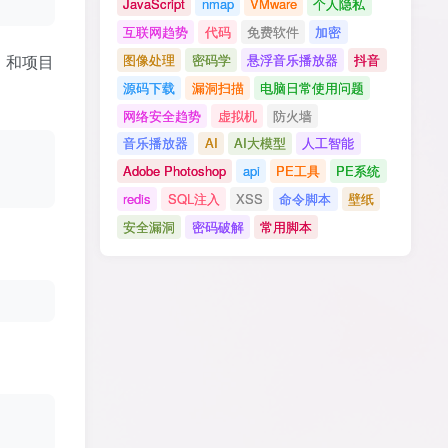
JavaScript
nmap
VMware
个人隐私
互联网趋势
代码
免费软件
加密
图像处理
密码学
悬浮音乐播放器
抖音
）和项目
源码下载
漏洞扫描
电脑日常使用问题
网络安全趋势
虚拟机
防火墙
音乐播放器
AI
AI大模型
人工智能
Adobe Photoshop
api
PE工具
PE系统
redis
SQL注入
XSS
命令脚本
壁纸
安全漏洞
密码破解
常用脚本