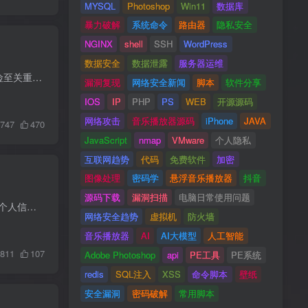
MYSQL
Photoshop
Win11
数据库
暴力破解
系统命令
路由器
隐私安全
NGINX
shell
SSH
WordPress
数据安全
数据泄露
服务器运维
视频讲解 域名盗窃和攻击事件是互联网安全中的常见问题。保护您的域名和网络资产对于避免这些风险至关重要。 资料来源 https://github.com/indianajson/can-i-take-over-dns?tab=readme-ov-file...
漏洞复现
网络安全新闻
脚本
软件分享
IOS
IP
PHP
PS
WEB
开源源码
网络攻击
音乐播放器源码
iPhone
JAVA
747
470
JavaScript
nmap
VMware
个人隐私
互联网趋势
代码
免费软件
加密
图像处理
密码学
悬浮音乐播放器
抖音
源码下载
漏洞扫描
电脑日常使用问题
今年4月，以National Public Data（国家公共数据）名义运营的 Jerico Pictures Inc.泄露了近30亿人的个人信息，包括个人姓名、住址、亲属信息以及其他个人信息等。泄露数据在暗网进行出售，报价...
网络安全趋势
虚拟机
防火墙
音乐播放器
AI
AI大模型
人工智能
811
107
Adobe Photoshop
api
PE工具
PE系统
redis
SQL注入
XSS
命令脚本
壁纸
安全漏洞
密码破解
常用脚本