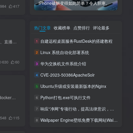
iPhone破解变得如此简单？令人胆寒。
984
417
热门文章
收藏榜单
点赞排行
评论最多
自建远程桌面服务RustDesk的搭建教程
软件简介 OBS（Open Broadcaster Software）是一款免费开源的视频录制和实时流软件，在视频采集、直播等领域应用广泛。以下是其详细介绍： 功能特点： 多平台支持：支持 Windows、macOS 和 Linu...
1
Linux 系统自动化部署系统
2
630
60
华为交换机文件系统介绍
3
CVE-2023-50386ApacheSolr
4
Ubuntu升级或安装最新版本的Nginx
5
安装Docker 这里使用阿里官方打包好的docker镜像，所以我们先需要安装docker，如果你不想要使用docker方式安装，你也可以自己源码编译安装，不过推荐在Ubuntu系统中源码编译安装，如果你使用Cen...
Python打包.exe可执行文件
6
响应“净网”专项行动，提高法律意识，自觉维护网络清朗环境
7
548
115
Wallpaper Engine壁纸免费下载网站Wallpapers HDV
8