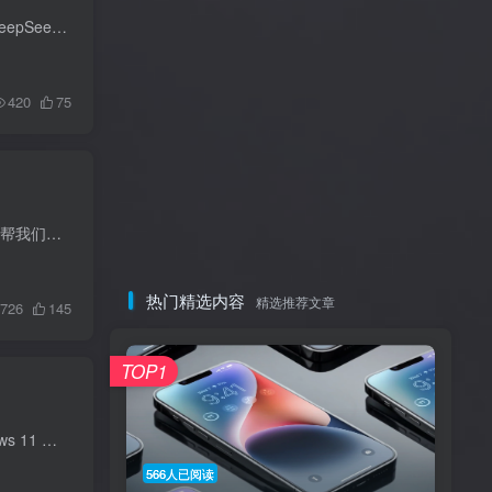
DeepSeek-R1简介 官网为：https://www.deepseek.com/ DeepSeek-R1 是幻方量化旗下大模型公司 DeepSeek 研发的系列推理模型。以下是关于它的详细介绍： 发展历程 2024 年 11 月 20 日，DeepSeek ...
420
75
直接内存访问 (DMA) 简介 已经了解了中断如何减轻 CPU 的轮询负担，但数据传输怎么办？DMA 可以帮我们解决这个问题。DMA 技术是计算机体系结构中的重要优化手段，通过硬件级的数据传输机制，平...
热门精选内容
精选推荐文章
726
145
TOP1
Wintoys 是一款免费的 Windows 系统优化工具，可从微软应用商店下载，支持 Windows 10 和 Windows 11 系统。以下是其相关介绍： 功能丰富： 系统性能概览：在主页可查看 CPU、GPU、RAM 和网络利...
566人已阅读