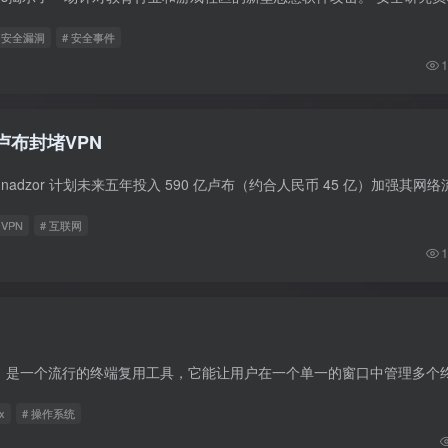
# 安全漏洞
# 安全事件
1
卢布封堵VPN
 VPN
# 互联网
1
x
# 操作系统