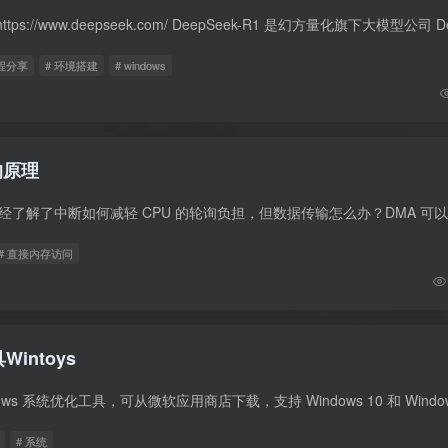
教程分享
# 环境搭建
# windows
的原理
# 直接内存访问
intoys
# 系统