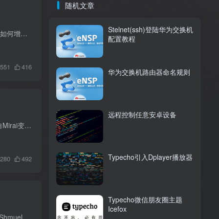
随机文章
Stelnet(ssh)登陆华为交换机
引言 作为使用最广泛的Web服务器之一，Nginx的安全配置显得尤为重要。本文将从多个维度详细介绍如何增强Nginx的安全性，帮助开发运维人员构建一个更安全的Web服务环境。 一、基础安全配置 1. 隐...
配置教程
551
416
华为交换机路由器命名规则
远程控制任意安卓设备
Cloudflare检测并阻止了一次高达5.6 Tbps的DDoS攻击，这是迄今为止报告的最大规模攻击，攻击源自Mirai变种僵尸网络，目标为东亚某未具名互联网服务提供商。 网络基础设施与安全公司Cloudflare周...
Typecho引入Dplayer播放器
280
492
Typecho微信朋友圈主题
Icefox
近期，Morphisec Threat Labs揭示了一场针对教育行业和游戏社区的新型恶意软件攻击。 安全研究员Shmuel Uzan指出，这些复杂的恶意软件变种利用Lua这一广泛应用于游戏开发的脚本语言，通过GitHub...