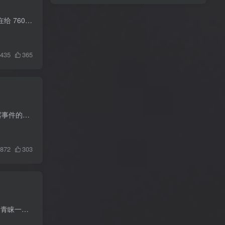
美国某知名银行 Evolve Bank & Trust 在遭遇 LockBit 勒索软件攻击后，其客户数据被盗，该行目前正在给 760 万受影响的人发送数据泄露通知。 今年 6 月，LockBit 发布虚假声明，声称其入侵...
435
365
视频讲解 数据泄露成本持续上升: 随着数据安全和隐私保护的重要性不断提高,企业和个人遭受数据泄露事件的代价也在不断增加。这包括直接的财务损失、声誉受损、法律赔偿等。 网络攻击手段日益复...
872
303
摘要 对于大多数人来说,使用像Google、Bing等搜索引擎基本都能找到想要的资料, 但对于专业人士, 更青睐一些在某一方面有特长的工具来帮助自己获取一些更有价值的信息, 下面列出的主要针对国外同...