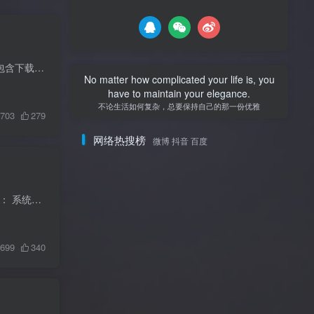
在 Ubuntu 上安装 Maven 3.9.6 的详细步骤 以下是在 Ubuntu 系统上安装 Maven 3.9.6 的完整指南，包含下载、配置和验证步骤： 一、准备工作 更新系统包索引 sudo apt update 安装必要的依赖（如...
No matter how complicated your life is, you
have to maintain your elegance.
不论生活如何复杂，总要保持自己的那一份优雅
703
279
网络热搜榜
微博 抖音 百度
简介 Windows Preinstallation Environment（WinPE）是微软开发的一个轻量级操作系统。 功能用途1： 系统安装部署：在安装 Windows 系统前，可用于对硬盘进行分区、格式化等设置，还能通过网络...
699
340