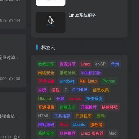
Linux系统服务
079
444
标签云
俄罗斯通信监管机构 Roskomnadzor 计划未来五年投入 590 亿卢布（约合人民币 45 亿）加强其网络流量过滤能力。这笔资金将用于升级过滤互联网流量的硬件，以及封堵或减慢特定资源的网速。俄罗斯...
教程分享
资源分享
Linux
eNSP
华为
网络安全
渗透测试
华为模拟器
000
108
环境搭建
windows
Kali Linux
Python
系统
编程
C
GITHUB
信息收集
Ubuntu
开源
centos
操作系统
开源项目
信息安全
开源推荐
搭建环境
tmux（Terminal Multiplexer）是一个流行的终端复用工具，它能让用户在一个单一的窗口中管理多个终端会话。 安装 # Ubuntu 或 Debian sudo apt-get install tmux # CentOS 或 Fedora sudo yum i...
HTML
工具推荐
开源程序
源码
网站源码
Blog
Ubuntu
服务器
系统安全
软件推荐
Linux 服务器
Mac
1109
6