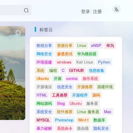
登录
注册
标签云
教程分享
资源分享
Linux
eNSP
华为
网络安全
渗透测试
华为模拟器
环境搭建
windows
Kali Linux
Python
系统
编程
C
GITHUB
信息收集
Ubuntu
开源
centos
操作系统
开源项目
信息安全
开源推荐
搭建环境
HTML
工具推荐
开源程序
源码
网站源码
Blog
Ubuntu
服务器
系统安全
软件推荐
Linux 服务器
Mac
MYSQL
Photoshop
Win11
数据库
暴力破解
系统命令
路由器
隐私安全