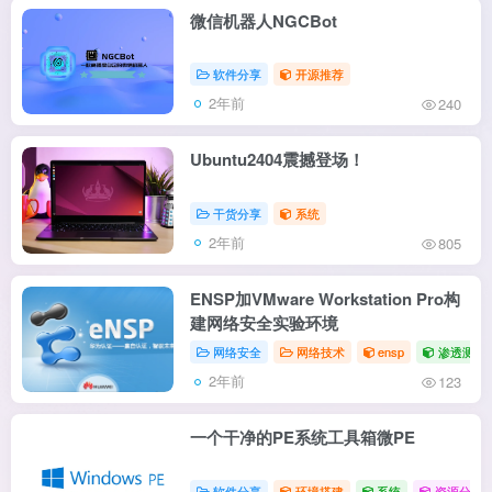
微信机器人NGCBot
软件分享
开源推荐
2年前
240
Ubuntu2404震撼登场！
干货分享
系统
2年前
805
ENSP加VMware Workstation Pro构
建网络安全实验环境
网络安全
网络技术
ensp
渗透测试
2年前
123
一个干净的PE系统工具箱微PE
软件分享
环境搭建
系统
资源分享