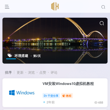
环境搭建
第2页
排序
更新
浏览
点赞
评论
VM安装Windows10虚拟机教程
干货分享
教程
2年前
488