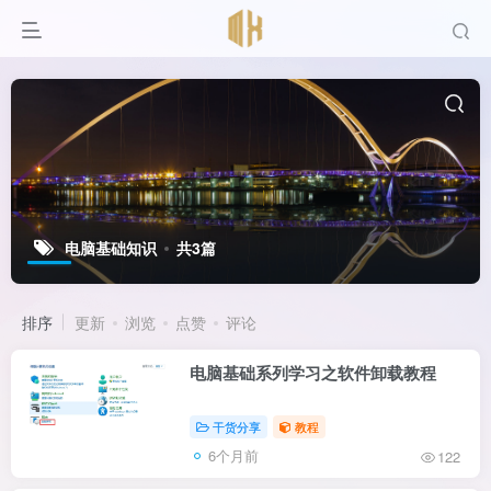
电脑基础知识
共3篇
排序
更新
浏览
点赞
评论
电脑基础系列学习之软件卸载教程
干货分享
教程
6个月前
122